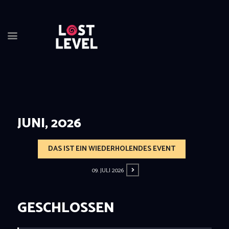
JUNI, 2026
HOME
NEWS
DAS IST EIN WIEDERHOLENDES EVENT
DRINKS
EVENTS
09. JULI 2026
LOCATION
ABOUT
GESCHLOSSEN
RESERVIERUNG