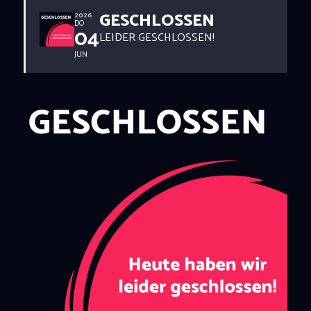
GESCHLOSSEN
2026
DO
04
LEIDER GESCHLOSSEN!
JUN