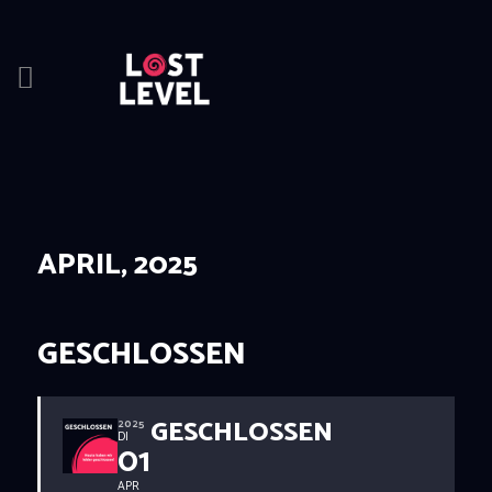
HOME
NEWS
DRINKS
APRIL, 2025
EVENTS
LOCATION
ABOUT
GESCHLOSSEN
RESERVIERUNG
GESCHLOSSEN
2025
DI
01
APR