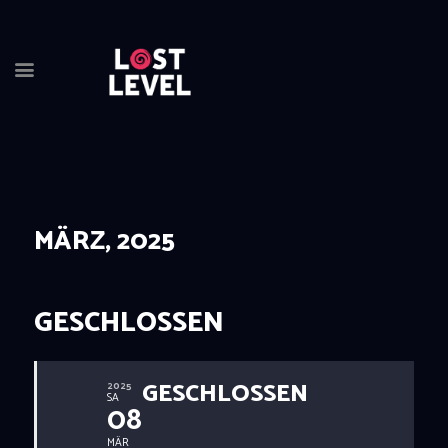
HOME
NEWS
DRINKS
MÄRZ, 2025
EVENTS
LOCATION
ABOUT
GESCHLOSSEN
RESERVIERUNG
GESCHLOSSEN
2025
SA
08
MÄR