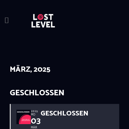
HOME
NEWS
DRINKS
MÄRZ, 2025
EVENTS
LOCATION
ABOUT
GESCHLOSSEN
RESERVIERUNG
GESCHLOSSEN
2025
MO
03
MÄR