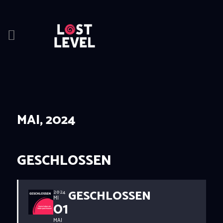
HOME
NEWS
DRINKS
MAI, 2024
EVENTS
LOCATION
ABOUT
GESCHLOSSEN
RESERVIERUNG
GESCHLOSSEN
2024
MI
01
MAI