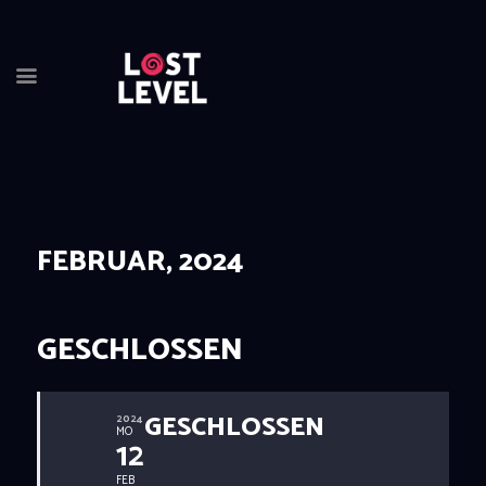
HOME
NEWS
DRINKS
FEBRUAR, 2024
EVENTS
LOCATION
ABOUT
GESCHLOSSEN
RESERVIERUNG
GESCHLOSSEN
2024
MO
12
FEB