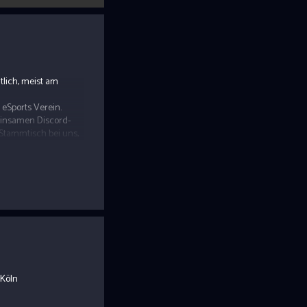
tlich, meist am
 eSports Verein.
meinsamen Discord-
Stammtisch bei uns,
 Köln