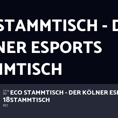
STAMMTISCH - 
NER ESPORTS
MMTISCH
ECO STAMMTISCH - DER KÖLNER E
2025
DO
18
STAMMTISCH
DEZ