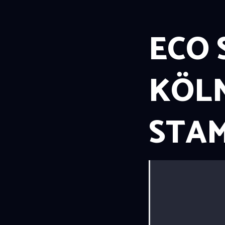
ECO 
KÖL
STA