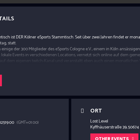
TAILS
sch ist DER Kölner eSports Stammtisch. Seit über zwei Jahren findet er mona
ag, statt.
ch einige der 300 Mitglieder des eSports Cologne e.V., einem in Köln ansässigen
 lokale Events in verschiedenen Locations, vernetzt sich online auf dem ge
 auf dem eigenen twitch-Kanal und veranstaltt eben auch einen monatlichen 
egInnen auch mal face-to-face bei einem kühlen Getränk zu treffen.
ORT
Lost Level
025
19:00
(GMT+01:00)
Kyffhäuserstraße 39, 50674
OTHER EVENTS