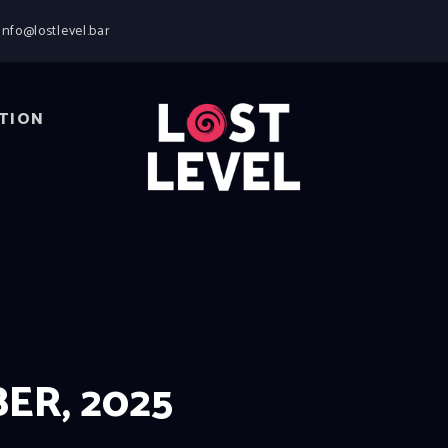
HOME
info@lostlevel.bar
NEWS
DRINKS
EVENTS
TION
LOCATION
ABOUT
RESERVIERUNG
ER, 2025