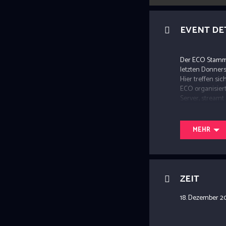
EVENT DE
Der ECO Stammti
letzten Donnerst
Hier treffen si
ECO organisiert
Server, streamt
um die Teamkoll
MEHR
ZEIT
18. Dezember 2