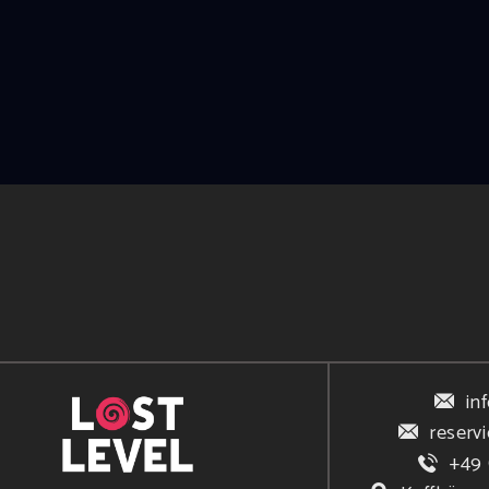
in
reserv
+49 