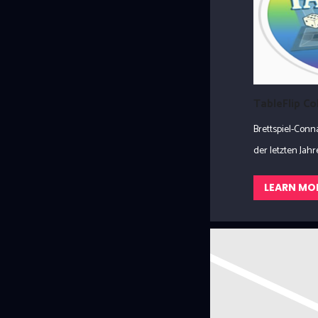
TableFlip C
Brettspiel-Con
der letzten Jahre.
LEARN MO