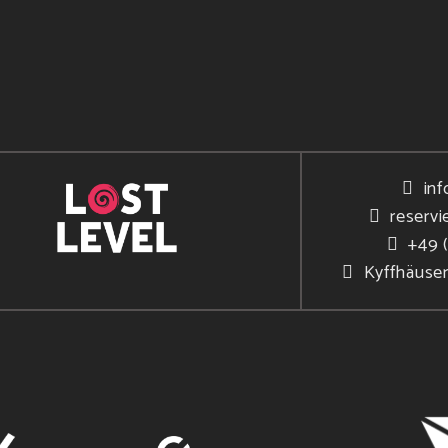
inf
reservi
+49 
Kyffhäuse