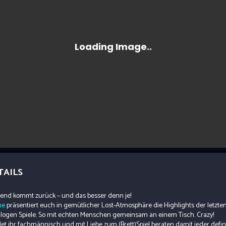
TAILS
bend kommt zurück – und das besser denn je!
ne
präsentiert euch in gemütlicher Lost-Atmosphäre die Highlights der letzte
alogen Spiele. So mit echten Menschen gemeinsam an einem Tisch. Crazy!
et ihr fachmännisch und mit Liebe zum (Brett)Spiel beraten damit jeder defin