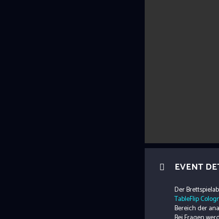
EVENT DE
Der Brettspiela
TableFlip Colog
Bereich der an
Bei Fragen werd