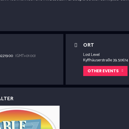
ORT
Lost Level
022
19:00
(GMT+01:00)
Kyffhäuserstraße 39, 50674
OTHER EVENTS
ALTER