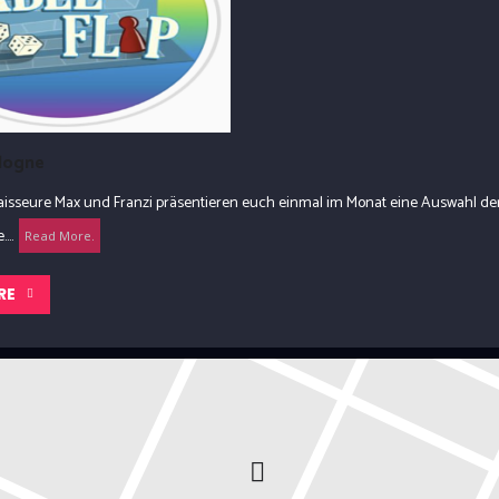
ologne
naisseure Max und Franzi präsentieren euch einmal im Monat eine Auswahl d
...
Read More.
RE