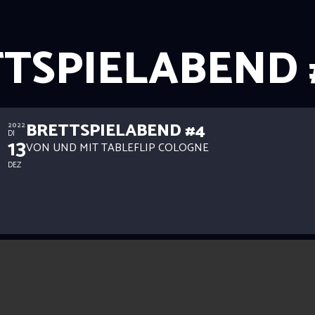
TSPIELABEND 
BRETTSPIELABEND #4
2022
DI
13
VON UND MIT TABLEFLIP COLOGNE
DEZ