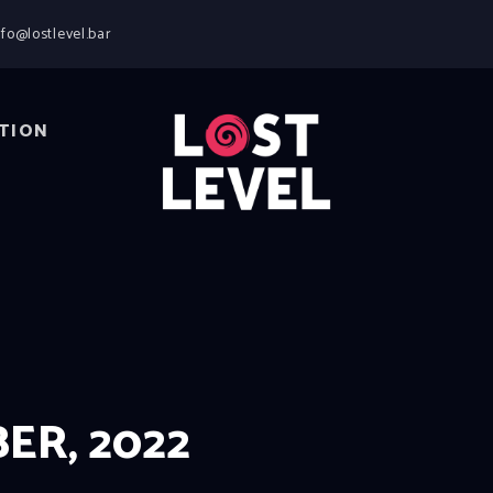
HOME
nfo@lostlevel.bar
NEWS
DRINKS
EVENTS
TION
LOCATION
ABOUT
RESERVIERUNG
ER, 2022