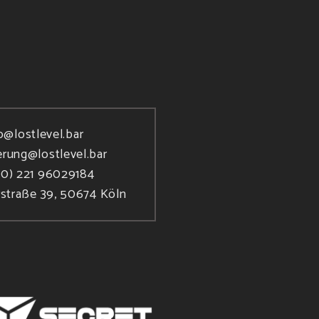
o@lostlevel.bar
erung@lostlevel.bar
(0) 221 96029184
rstraße 39, 50674 Köln