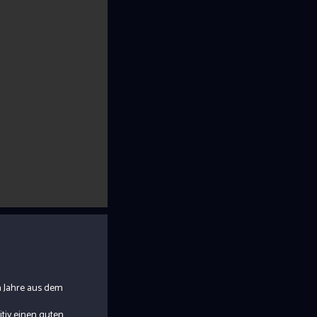
n Jahre aus dem
itiv einen guten