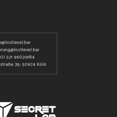
o@lostlevel.bar
erung@lostlevel.bar
(0) 221 96029184
rstraße 39, 50674 Köln