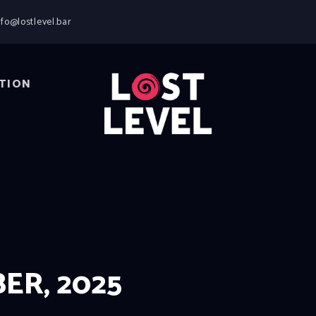
HOME
nfo@lostlevel.bar
NEWS
DRINKS
EVENTS
TION
LOCATION
ABOUT
RESERVIERUNG
ER, 2025