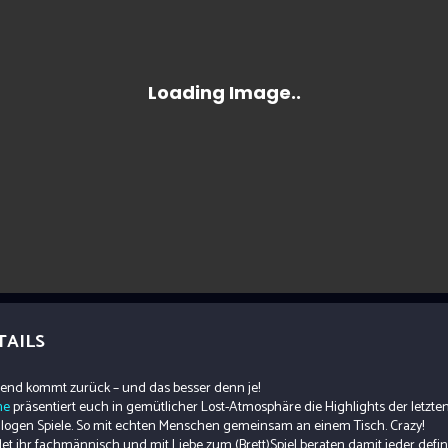
TAILS
bend kommt zurück – und das besser denn je!
ne
präsentiert euch in gemütlicher Lost-Atmosphäre die Highlights der letzte
alogen Spiele. So mit echten Menschen gemeinsam an einem Tisch. Crazy!
et ihr fachmännisch und mit Liebe zum (Brett)Spiel beraten damit jeder defin