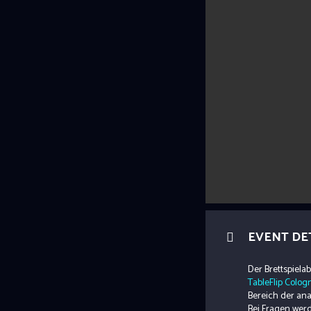
EVENT DE
Der Brettspiela
TableFlip Colog
Bereich der an
Bei Fragen werd