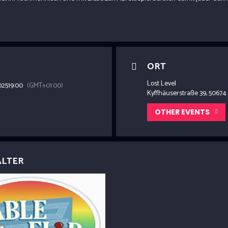
ORT
Lost Level
025
19:00
(GMT+01:00)
Kyffhäuserstraße 39, 50674
OTHER EVENTS
ALTER