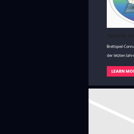
TableFlip C
Brettspiel-Con
der letzten Jahre.
LEARN MO