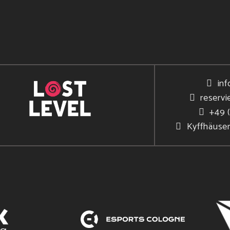
inf
reservi
+49 
Kyffhäuse