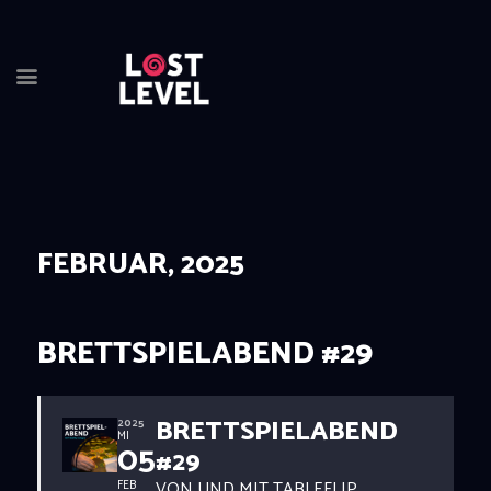
FEBRUAR, 2025
HOME
NEWS
DRINKS
BRETTSPIELABEND #29
EVENTS
LOCATION
BRETTSPIELABEND
ABOUT
2025
MI
05
#29
RESERVIERUNG
VON UND MIT TABLEFLIP
FEB