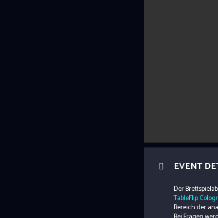
EVENT DE
Der Brettspiela
TableFlip Colog
Bereich der an
Bei Fragen werd