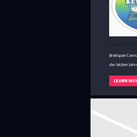
TableFlip C
Brettspiel-Con
der letzten Jahre.
LEARN MO