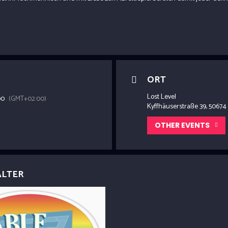
ORT
Lost Level
00
(GMT+02:00)
Kyffhäuserstraße 39, 50674
OTHER EVENTS
ALTER