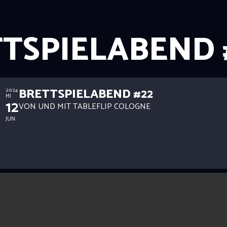
TSPIELABEND 
BRETTSPIELABEND #22
2024
MI
12
VON UND MIT TABLEFLIP COLOGNE
JUN