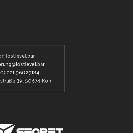
o@lostlevel.bar
erung@lostlevel.bar
(0) 221 96029184
rstraße 39, 50674 Köln