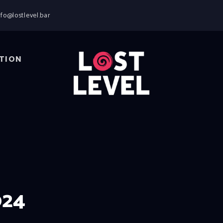
HOME
nfo@lostlevel.bar
NEWS
DRINKS
EVENTS
TION
LOCATION
ABOUT
RESERVIERUNG
024