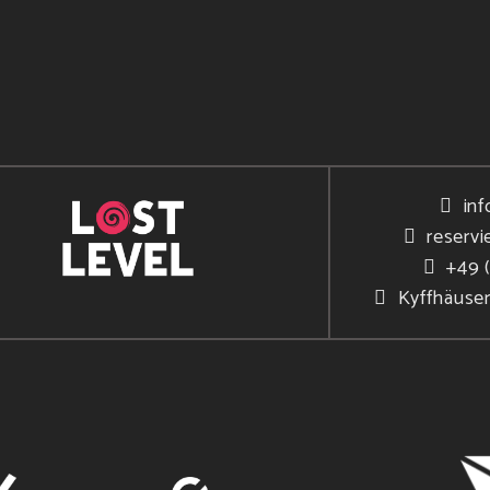
inf
reservi
+49 
Kyffhäuse