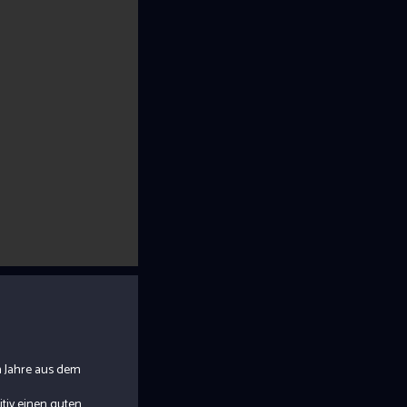
n Jahre aus dem
itiv einen guten