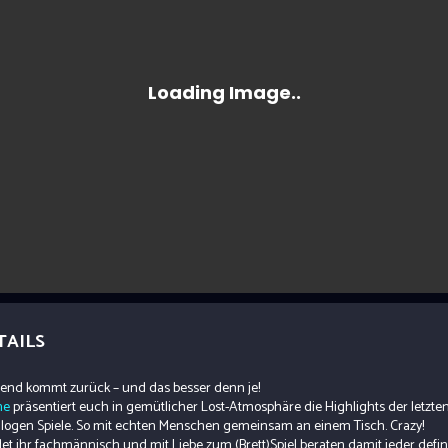
TAILS
bend kommt zurück – und das besser denn je!
ne
präsentiert euch in gemütlicher Lost-Atmosphäre die Highlights der letzte
alogen Spiele. So mit echten Menschen gemeinsam an einem Tisch. Crazy!
et ihr fachmännisch und mit Liebe zum (Brett)Spiel beraten damit jeder defin