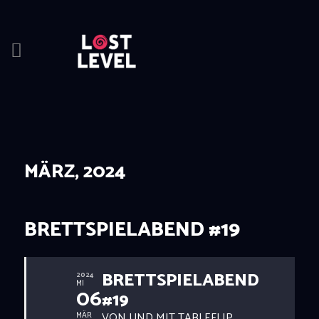
HOME
NEWS
DRINKS
MÄRZ, 2024
EVENTS
LOCATION
ABOUT
BRETTSPIELABEND #19
RESERVIERUNG
BRETTSPIELABEND
2024
MI
06
#19
VON UND MIT TABLEFLIP
MÄR