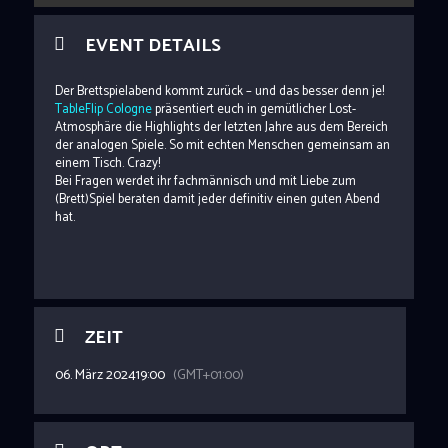
EVENT DETAILS
Der Brettspielabend kommt zurück – und das besser denn je!
TableFlip Cologne
präsentiert euch in gemütlicher Lost-
Atmosphäre die Highlights der letzten Jahre aus dem Bereich
der analogen Spiele. So mit echten Menschen gemeinsam an
einem Tisch. Crazy!
Bei Fragen werdet ihr fachmännisch und mit Liebe zum
(Brett)Spiel beraten damit jeder definitiv einen guten Abend
hat.
ZEIT
06. März 2024
19:00
(GMT+01:00)