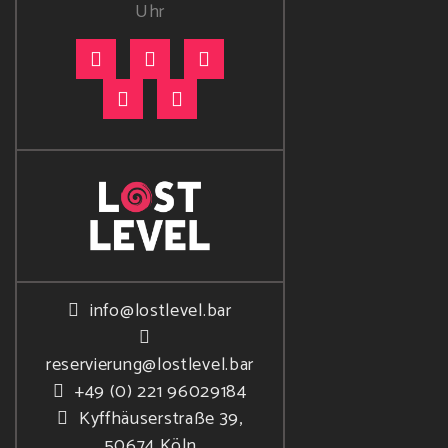
Uhr
info@lostlevel.bar
reservierung@lostlevel.bar
+49 (0) 221 96029184
Kyffhäuserstraße 39,
50674 Köln