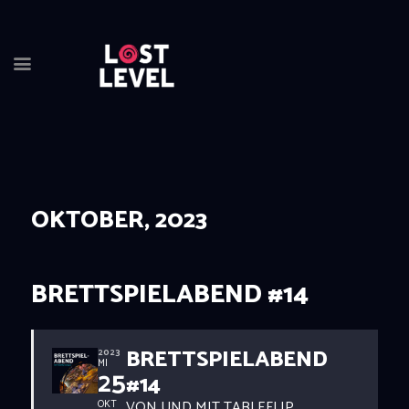
OKTOBER, 2023
HOME
NEWS
DRINKS
BRETTSPIELABEND #14
EVENTS
LOCATION
BRETTSPIELABEND
ABOUT
2023
MI
25
#14
RESERVIERUNG
VON UND MIT TABLEFLIP
OKT