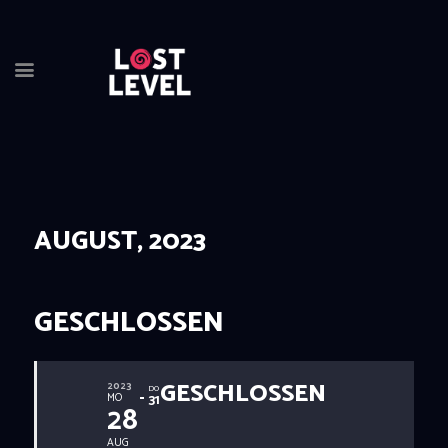
AUGUST, 2023
HOME
NEWS
DRINKS
GESCHLOSSEN
EVENTS
LOCATION
GESCHLOSSEN
ABOUT
2023
DO
MO
31
28
RESERVIERUNG
AUG