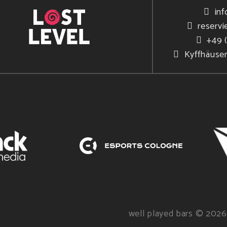
inf
reservi
+49 
Kyffhäuse
well played bars © 2026