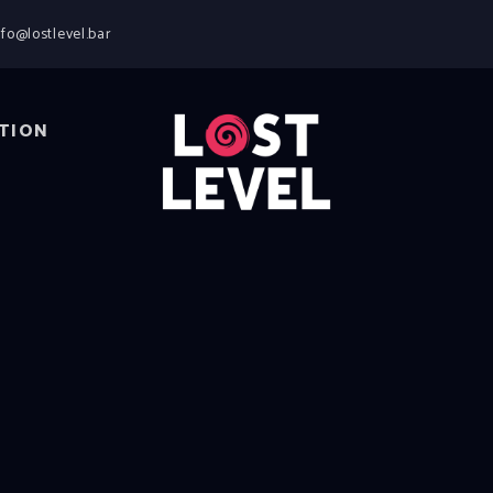
HOME
nfo@lostlevel.bar
NEWS
DRINKS
EVENTS
TION
LOCATION
ABOUT
RESERVIERUNG