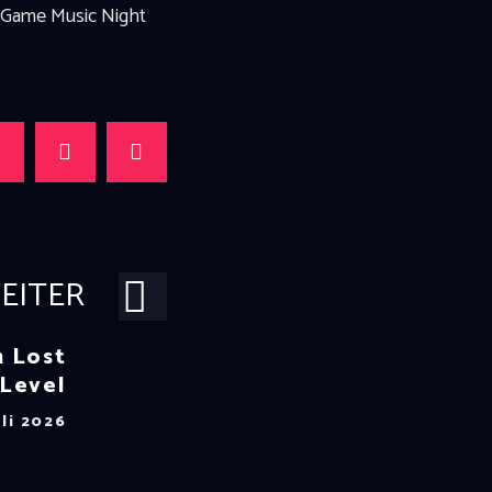
e Game Music Night
EITER
m Lost
Level
uli 2026