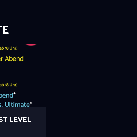
TE
OST LEVEL