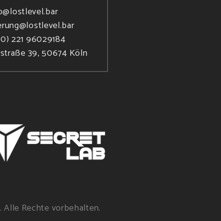
o@lostlevel.bar
erung@lostlevel.bar
(0) 221 96029184
rstraße 39, 50674 Köln
. Alle Rechte vorbehalten.