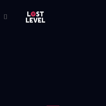
HOME
NEWS
DRINKS
EVENTS
LOCATION
ABOUT
RESERVIERUNG