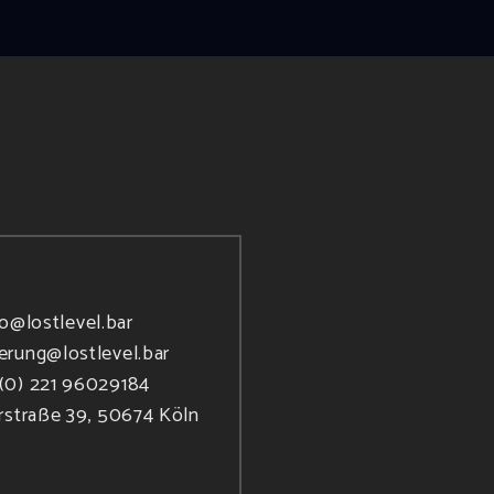
fo@lostlevel.bar
ierung@lostlevel.bar
(0) 221 96029184
rstraße 39, 50674 Köln