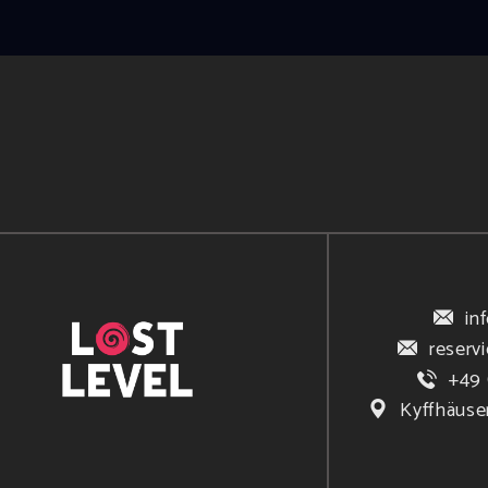
in
reserv
+49 
Kyffhäuse