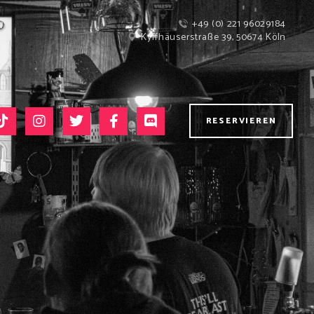
+49 (0) 221 96029184
Kyffhäuserstraße 39, 50674 Köln
RESERVIEREN