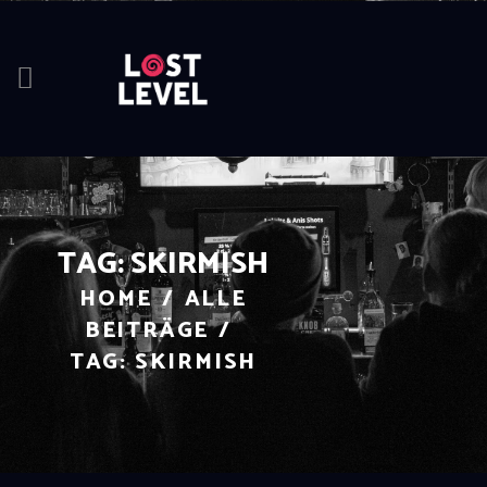
HOME
NEWS
DRINK
TAG: SKIRMISH
EVEN
HOME
ALLE
LOCA
BEITRÄGE
ABOU
TAG: SKIRMISH
RESER