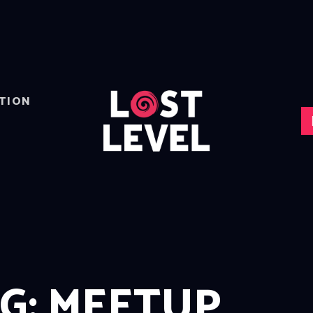
HOME
NEWS
DRINKS
EVENTS
LOCATION
TION
ABOUT
RESERVIERUNG
G: MEETUP