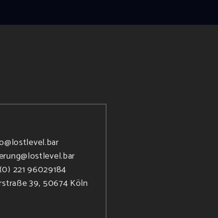
fo@lostlevel.bar
ierung@lostlevel.bar
(0) 221 96029184
rstraße 39, 50674 Köln