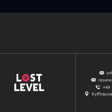
in
reserv
+49 
Kyffhäuse