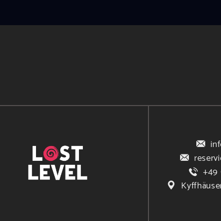
in
reserv
+49 
Kyffhäuse