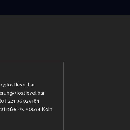
fo@lostlevel.bar
ierung@lostlevel.bar
(0) 221 96029184
rstraße 39, 50674 Köln