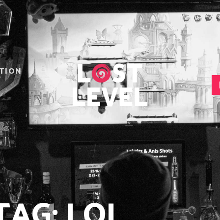
HOME
NEWS
DRINKS
EVENTS
LOCATION
TION
ABOUT
RESERVIERUNG
TAG: LOL