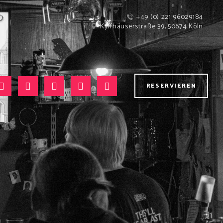
+49 (0) 221 96029184
Kyffhäuserstraße 39, 50674 Köln
RESERVIEREN