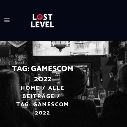
HOME
NEWS
DRINKS
TAG: GAMESCOM
EVENTS
2022
LOCATION
ABOUT
HOME
ALLE
RESERVIERUNG
BEITRÄGE
TAG: GAMESCOM
2022