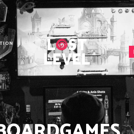
HOME
NEWS
DRINKS
EVENTS
LOCATION
TION
ABOUT
RESERVIERUNG
 BOARDGAMES