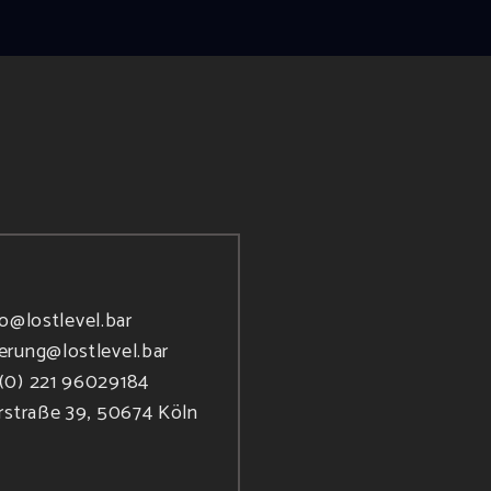
fo@lostlevel.bar
ierung@lostlevel.bar
(0) 221 96029184
rstraße 39, 50674 Köln