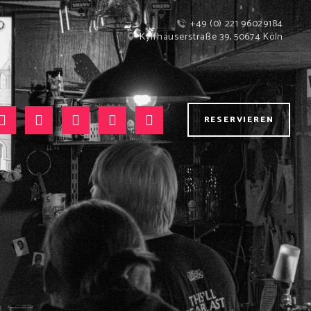
+49 (0) 221 96029184
Kyffhäuserstraße 39, 50674 Köln
RESERVIEREN