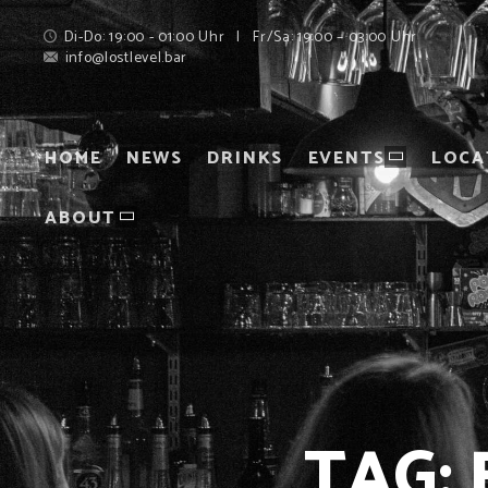
Di-Do: 19:00 - 01:00 Uhr | Fr/Sa: 19:00 – 03:00 Uhr
info@lostlevel.bar
HOME
NEWS
DRINKS
EVENTS
LOCA
ABOUT
TAG: