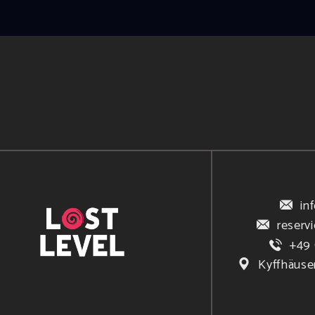
in
reserv
+49 
Kyffhäuse