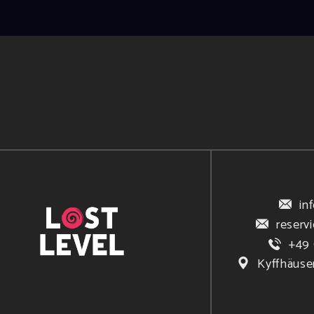
in
reserv
+49 
Kyffhäuse