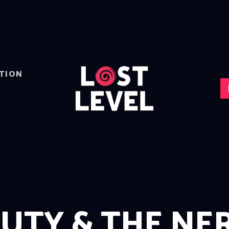
HOME
NEWS
DRINKS
EVENTS
LOCATION
TION
ABOUT
RESERVIERUNG
AUTY & THE NE