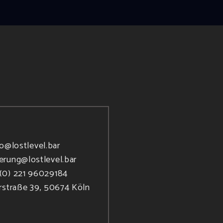
fo@lostlevel.bar
ierung@lostlevel.bar
(0) 221 96029184
rstraße 39, 50674 Köln