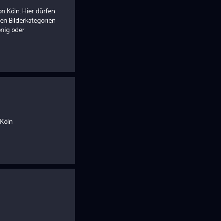
n Köln. Hier dürfen
en Bilderkategorien
önig oder
 Köln