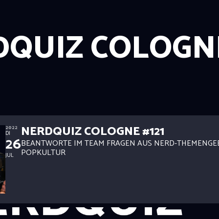
DQUIZ COLOGN
NERDQUIZ COLOGNE #121
2022
DI
26
BEANTWORTE IM TEAM FRAGEN AUS NERD-THEMENGE
POPKULTUR
JUL