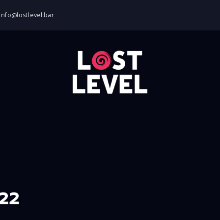
HOME
info@lostlevel.bar
NEWS
DRINKS
EVENTS
LOCATION
ABOUT
RESERVIERUNG
022