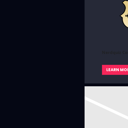
Nerdquiz Co
LEARN MO