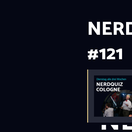
NER
#121