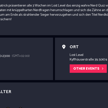
trick präsentieren alle 3 Wochen im Lost Level das einzig wahre Nerd Quiz vo
daten mit knüppelharten Nerdfragen herumschlagen und sich die Zähne an d
 um am Ende als strahlender Sieger hervorzugehen und sich den Titel Nerdk
sichern!
ORT
Lost Level
00
-
23:00
(GMT+02:00)
Kyffhäuserstraße 39, 50674
OTHER EVENTS
ALTER