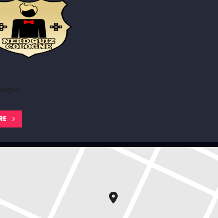
logne
RE