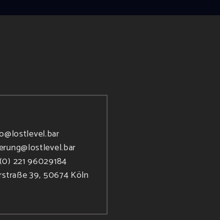
fo@lostlevel.bar
ierung@lostlevel.bar
(0) 221 96029184
rstraße 39, 50674 Köln