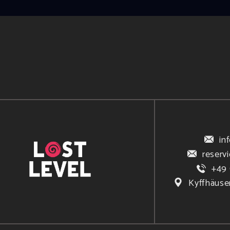
in
reserv
+49 
Kyffhäuse