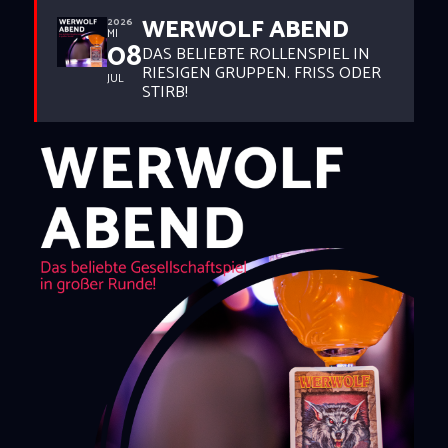
WERWOLF ABEND
2026
MI
08
DAS BELIEBTE ROLLENSPIEL IN
RIESIGEN GRUPPEN. FRISS ODER
JUL
STIRB!