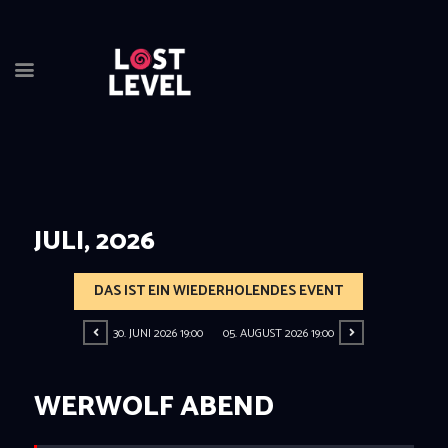
JULI, 2026
HOME
NEWS
DAS IST EIN WIEDERHOLENDES EVENT
DRINKS
EVENTS
30. JUNI 2026 19:00
05. AUGUST 2026 19:00
LOCATION
ABOUT
WERWOLF ABEND
RESERVIERUNG