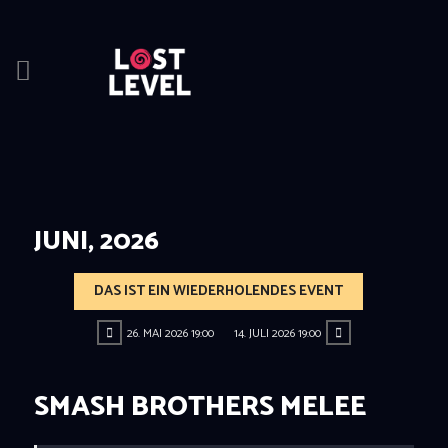
HOME
NEWS
DRINKS
JUNI, 2026
EVENTS
LOCATION
DAS IST EIN WIEDERHOLENDES EVENT
ABOUT
RESERVIERUNG
26. MAI 2026 19:00
14. JULI 2026 19:00
SMASH BROTHERS MELEE