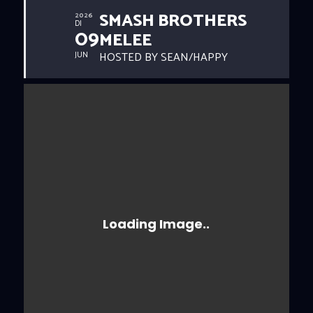
SMASH BROTHERS
2026
DI
09
MELEE
HOSTED BY SEAN/HAPPY
JUN