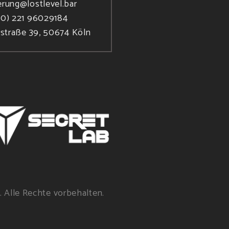
erung@lostlevel.bar
(0) 221 96029184
rstraße 39, 50674 Köln
. Alle Rechte vorbehalten.