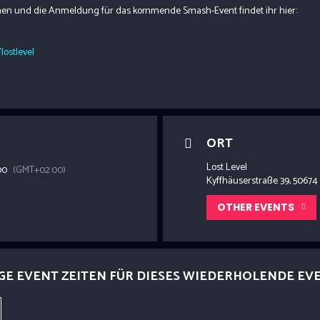
onen und die Anmeldung für das kommende Smash-Event findet ihr hier:
lostlevel
ORT
Lost Level
00
(GMT+02:00)
Kyffhäuserstraße 39, 50674
OTHER EVENTS
GE EVENT ZEITEN FÜR DIESES WIEDERHOLENDE EV