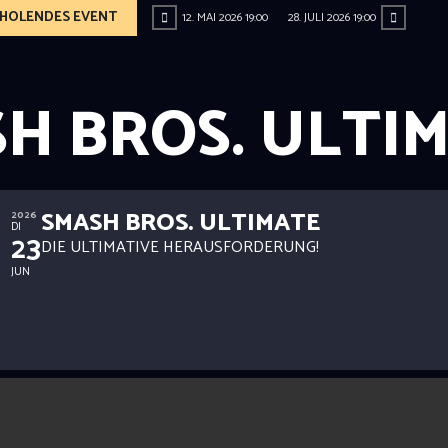
ERHOLENDES EVENT
12. MAI 2026 19:00
28. JULI 2026 19:00
H BROS. ULTI
SMASH BROS. ULTIMATE
2026
DI
23
DIE ULTIMATIVE HERAUSFORDERUNG!
JUN