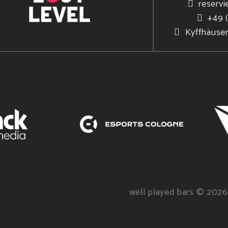
reservi
+49 
Kyffhäuse
well played bars © 2026