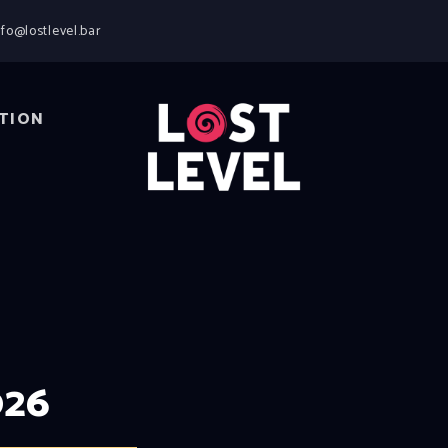
HOME
nfo@lostlevel.bar
NEWS
DRINKS
EVENTS
TION
LOCATION
ABOUT
RESERVIERUNG
026