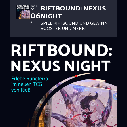
RIFTBOUND: NEXUS
2026
DO
06
NIGHT
SPIEL RIFTBOUND UND GEWINN
AUG
BOOSTER UND MEHR!