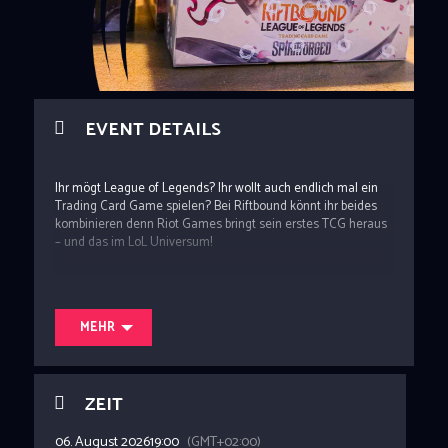
EVENT DETAILS
Ihr mögt League of Legends? Ihr wollt auch endlich mal ein
Trading Card Game spielen? Bei Riftbound könnt ihr beides
kombinieren denn Riot Games bringt sein erstes TCG heraus
– und das im LoL Universum!
Jede Woche könnt ihr hier gegen andere Spieler antreten und
dabei vielleicht ein paar Preise wie Promo Booster (Nexus
MEHR
Night Kits), weitere Booster, etc abstauben!
Für die Teilnahme benötigt ihr einen Account auf
ZEIT
carde.io
!
Aufgrund der starken Limitierung sind die Booster aktuell
06. August 2026
19:00
(GMT+02:00)