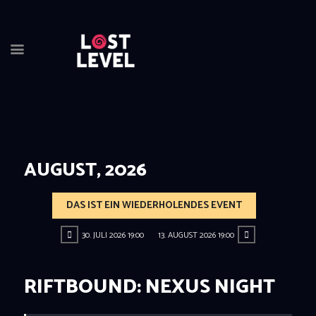
HOME
NEWS
DRINK
AUGUST, 2026
EVEN
LOCA
DAS IST EIN WIEDERHOLENDES EVENT
ABOU
RESER
30. JULI 2026 19:00
13. AUGUST 2026 19:00
RIFTBOUND: NEXUS NIGHT