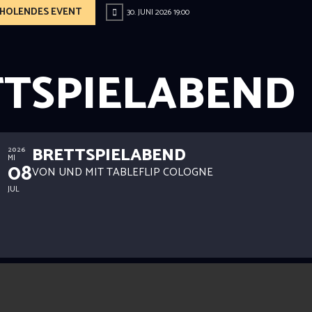
ERHOLENDES EVENT
30. JUNI 2026 19:00
TTSPIELABEND
BRETTSPIELABEND
2026
MI
08
VON UND MIT TABLEFLIP COLOGNE
JUL