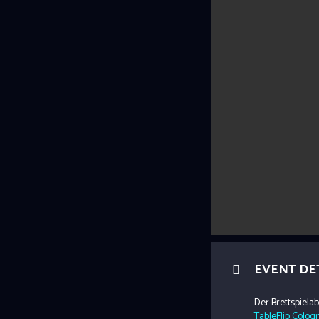
EVENT DE
Der Brettspiela
TableFlip Colog