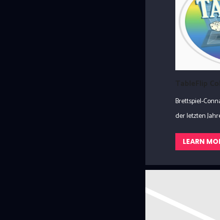
TableFlip C
Brettspiel-Con
der letzten Jahre.
LEARN MO