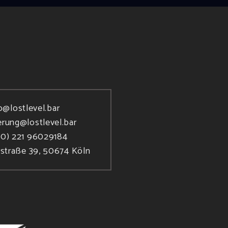
o@lostlevel.bar
erung@lostlevel.bar
(0) 221 96029184
rstraße 39, 50674 Köln