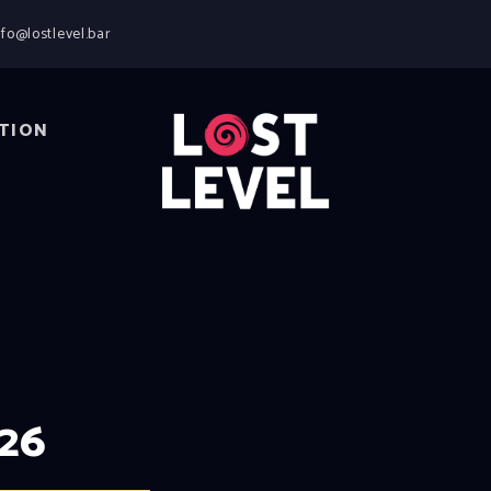
HOME
nfo@lostlevel.bar
NEWS
DRINKS
EVENTS
TION
LOCATION
ABOUT
RESERVIERUNG
026