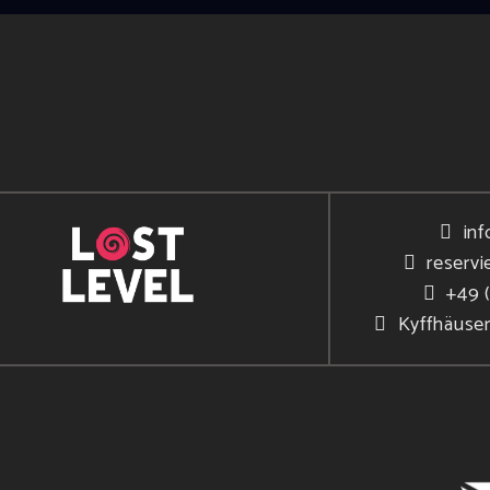
inf
reservi
+49 
Kyffhäuse