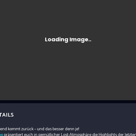
TAILS
bend kommt zurück – und das besser denn je!
ne
präsentiert euch in gemütlicher Lost-Atmosphäre die Highlights der letzte