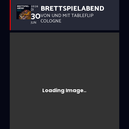
BRETTSPIELABEND
2026
DI
30
VON UND MIT TABLEFLIP
COLOGNE
JUN