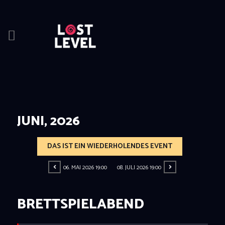
HOME
NEWS
DRINKS
JUNI, 2026
EVENTS
LOCATION
DAS IST EIN WIEDERHOLENDES EVENT
ABOUT
RESERVIERUNG
06. MAI 2026 19:00
08. JULI 2026 19:00
BRETTSPIELABEND